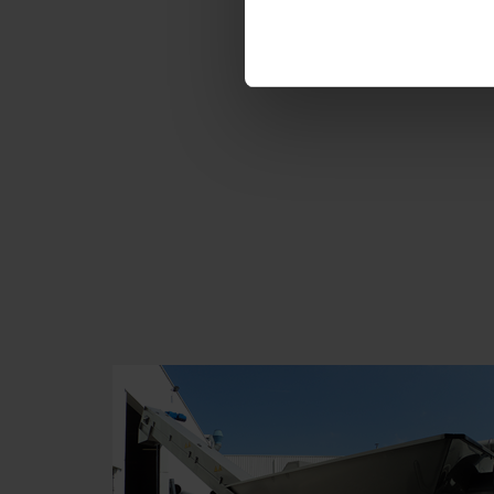
¿Quiere recibi
Env