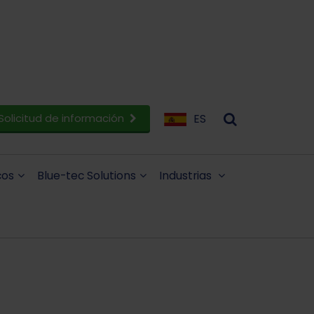
Solicitud de información
ES
cos
Blue-tec Solutions
Industrias