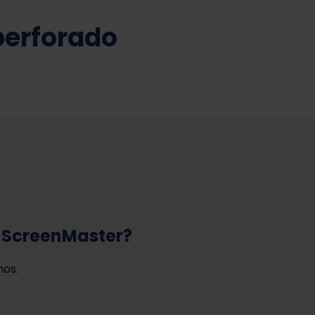
perforado
o ScreenMaster?
mos.