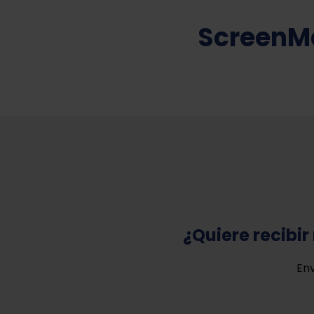
ScreenMa
¿Quiere recibi
Env