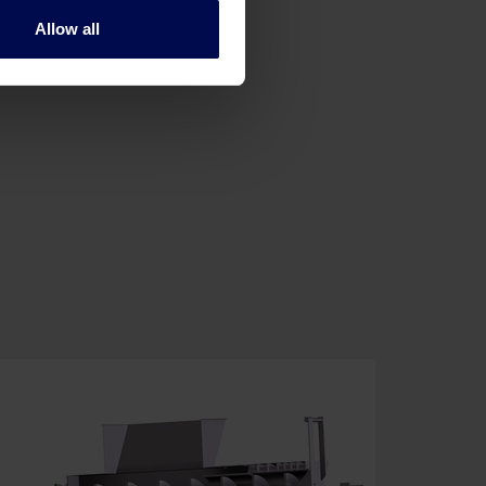
o ScreenMaster?
Allow all
mos.