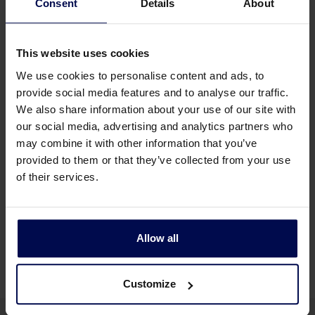
Consent
Details
About
Los parámetros que se pueden ajustar
This website uses cookies
Velocidad de la cinta (controlada por
We use cookies to personalise content and ads, to
frecuencia)
provide social media features and to analyse our traffic.
Velocidad del aire (controlada por frecuencia)
We also share information about your use of our site with
Dirección del aire
our social media, advertising and analytics partners who
may combine it with other information that you’ve
Velocidad del tambor (controlada por
provided to them or that they’ve collected from your use
frecuencia)
of their services.
Dirección de rotación del tambor
Posición del tambor (horizontal y vertical,
manual)
Allow all
Customize