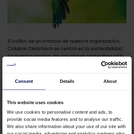
El colibrí es un símbolo de nuestra organización.
Colubris Cleantech se centra en la sostenibilidad.
En nuestra opinión, las soluciones sostenibles sólo
pueden llevarse a cabo trabajando juntos.
Esta es también la historia del colibrí "Puede que
Consent
Details
About
sea insignificante, pero ciertamente no quiero ser
como los animales que ven cómo el planeta
decae. Seré un colibrí, haré lo mejor que pueda".
This website uses cookies
We use cookies to personalise content and ads, to
Reproducir
provide social media features and to analyse our traffic.
We also share information about your use of our site with
our social media, advertising and analytics partners who