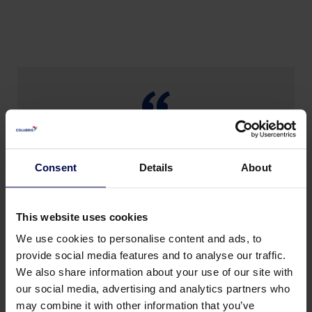
Los yacimientos de oro de África son
una de las mayores fuentes de oro
Consent
Details
About
del mundo. Las aguas residuales
derivadas de la lixiviación y
procedentes de las operaciones
This website uses cookies
mineras, con un caudal de entrada
We use cookies to personalise content and ads, to
de 300-380 m3/h, están
provide social media features and to analyse our traffic.
We also share information about your use of our site with
contaminadas con sólidos en
our social media, advertising and analytics partners who
suspensión.
may combine it with other information that you’ve