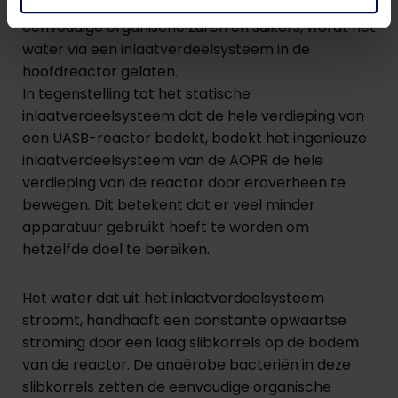
complexe organische moleculen tot verschillende
eenvoudige organische zuren en suikers, wordt het
water via een inlaatverdeelsysteem in de
hoofdreactor gelaten.
In tegenstelling tot het statische
inlaatverdeelsysteem dat de hele verdieping van
een UASB-reactor bedekt, bedekt het ingenieuze
inlaatverdeelsysteem van de AOPR de hele
verdieping van de reactor door eroverheen te
bewegen. Dit betekent dat er veel minder
apparatuur gebruikt hoeft te worden om
hetzelfde doel te bereiken.
Het water dat uit het inlaatverdeelsysteem
stroomt, handhaaft een constante opwaartse
stroming door een laag slibkorrels op de bodem
van de reactor. De anaërobe bacteriën in deze
slibkorrels zetten de eenvoudige organische