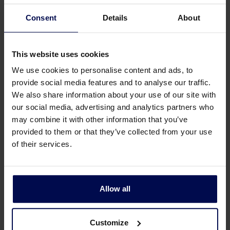
Consent
Details
About
Technische details van
This website uses cookies
de Anaërobe
We use cookies to personalise content and ads, to
provide social media features and to analyse our traffic.
georganiseerde
We also share information about your use of our site with
vijverreactor (AOPR)
our social media, advertising and analytics partners who
may combine it with other information that you’ve
provided to them or that they’ve collected from your use
Om het gewicht van de interne onderdelen te
of their services.
verminderen, worden hoofdzakelijk plastic
constructiematerialen gebruikt, wat als secundair
voordeel een aanzienlijke kostenreductie van de
Allow all
interne onderdelen van de AOPR toevoegt.
Na de initiële egalisatie en hydrolyse van
Customize