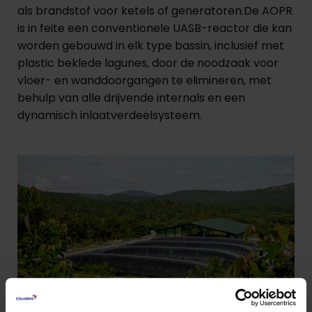
als brandstof voor ketels of generatoren.De AOPR
is in feite een conventionele UASB-reactor die kan
worden gebouwd in elk type bassin, inclusief met
plastic beklede lagunes, door de noodzaak voor
vloer- en wanddoorgangen te elimineren, met
behulp van alle drijvende internals en een
dynamisch inlaatverdeelsysteem.