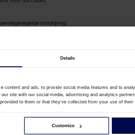
nit voor flocculant.
uentiegeregelde aandrijving.
n aangepast.
ensor het lage niveau detecteert.
Details
e content and ads, to provide social media features and to analy
 our site with our social media, advertising and analytics partn
routineklussen van de operator overbodig: het handmat
 provided to them or that they’ve collected from your use of their
rvangen door een heftruck die eens in de paar weken e
Customize
issie aanzienlijk.