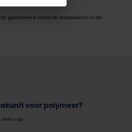
rdt geactiveerd zodra de niveausensor in de
akunit voor polymeer?
t met u op