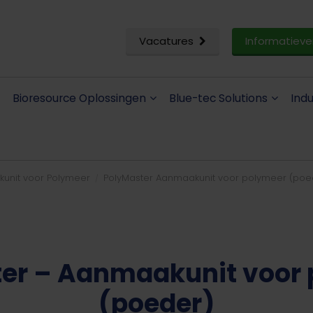
Vacatures
Informatieve
Bioresource Oplossingen
Blue-tec Solutions
Ind
unit voor Polymeer
PolyMaster Aanmaakunit voor polymeer (poe
er – Aanmaakunit voor
(poeder)