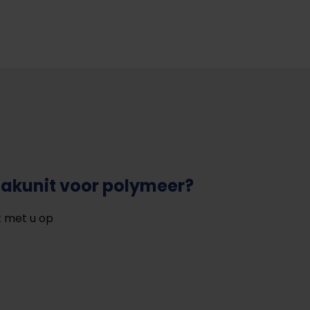
akunit voor polymeer?
t met u op