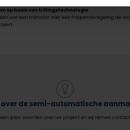
em op basis van trillingstechnologie
zien van een trilmotor met een frequentieregeling die wo
teert.
ie over de semi-automatische aanma
 een paar woorden over uw project en wij nemen contac