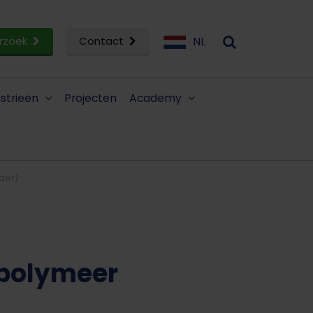
rzoek
Contact
NL
ustrieën
Projecten
Academy
der)
 polymeer