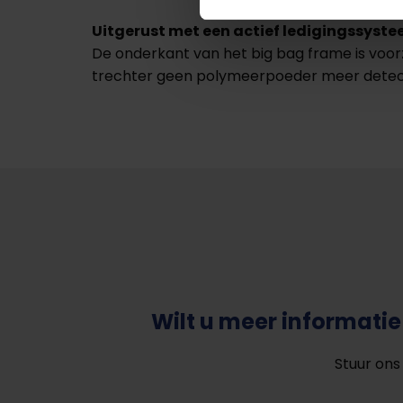
Uitgerust met een actief ledigingssyste
De onderkant van het big bag frame is voor
trechter geen polymeerpoeder meer detec
Wilt u meer informat
Stuur ons