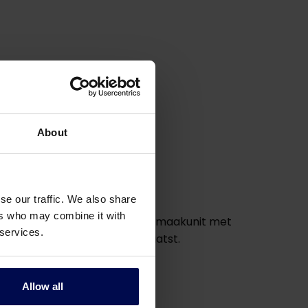
About
se our traffic. We also share
ers who may combine it with
ig vullen van de polymeer aanmaakunit met
 services.
en big bag met polymeer plaatst.
Allow all