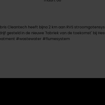
maart 08
Colubris Cleantech heeft bijna 2 km aan RVS stroomgote
rijf gesteld in de nieuwe 'fabriek van de toekomst' bij H
reatment #wastewater #flumesystem