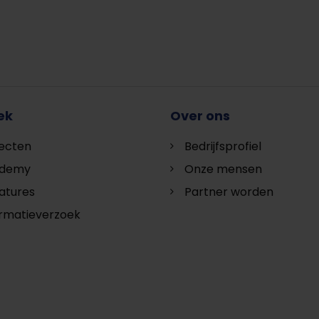
ek
Over ons
jecten
Bedrijfsprofiel
demy
Onze mensen
atures
Partner worden
ormatieverzoek