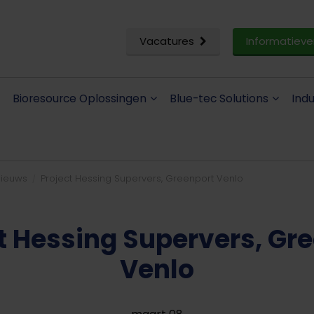
Vacatures
Informatieve
Bioresource Oplossingen
Blue-tec Solutions
Ind
ieuws
Project Hessing Supervers, Greenport Venlo
t Hessing Supervers, Gr
Venlo