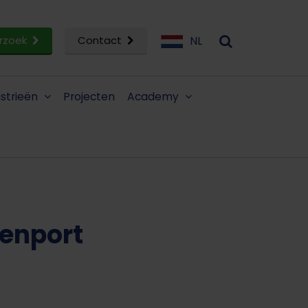
rzoek
Contact
NL
ustrieën
Projecten
Academy
eenport