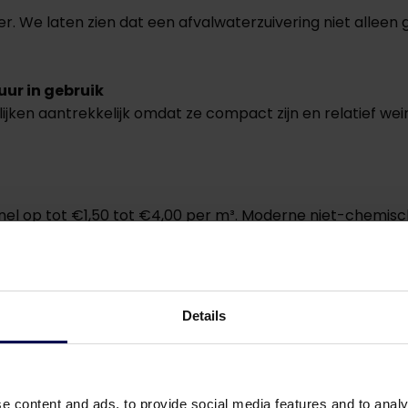
der. We laten zien dat een afvalwaterzuivering niet allee
ur in gebruik
ijken aantrekkelijk omdat ze compact zijn en relatief weini
nel op tot €1,50 tot €4,00 per m³. Moderne niet-chemisc
per m³. Zelfs als de investering hoger ligt, verdient deze 
Details
gsmiddelenindustrie, bevatten waardevolle eiwitten en v
e content and ads, to provide social media features and to analy