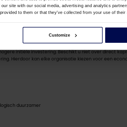
 our site with our social media, advertising and analytics partn
 provided to them or that they’ve collected from your use of their
m deze stoffen terug te winnen dan om ze te vergisten. Co
ndert een afvalwaterzuivering van kostenpost in een br
Customize
re initiële investering. Beschikt u niet over direct kapi
iering. Hierdoor kan elke organisatie kiezen voor een eco
logisch duurzamer