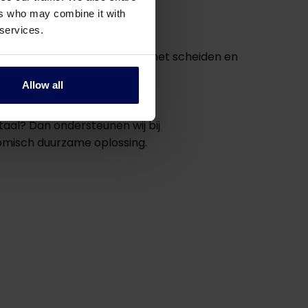
ers who may combine it with
 services.
lubris is gespecialiseerd in het scheiden en
on van waarde.
Allow all
taal? Dan ondersteunen wij bij
nomisch duurzame oplossing.