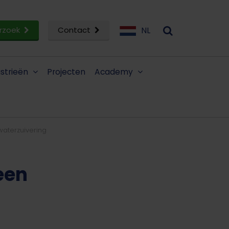
rzoek
Contact
NL
ustrieën
Projecten
Academy
waterzuivering
een