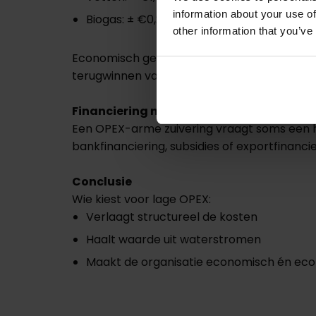
information about your use of
Biogas: ± €0,25 per kg
other information that you’ve
Economisch gezien is het dus veel slimmer o
terugwinnen van deze grondstoffen. Zo vera
Financiering nodig? Wij helpen.
Een OPEX-arme zuivering vraagt soms een hoge
bankfinanciering, subsidies of exportfinanc
Conclusie
Wie kiest voor lage OPEX:
Verlaagt structureel de kosten
Haalt waarde uit waterstromen
Maakt de organisatie economisch én eco