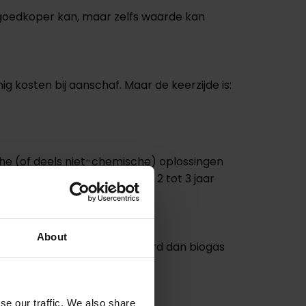
n goedkoper kan, maar zelfs waarde kan
g kosten bij aanschaf. Maar de keerzijde is:
he (of deels niet-chemische) oplossingen
installatie zich vaak binnen 2 tot 3 jaar
About
etten. Die zijn veel meer waard dan biogas
se our traffic. We also share