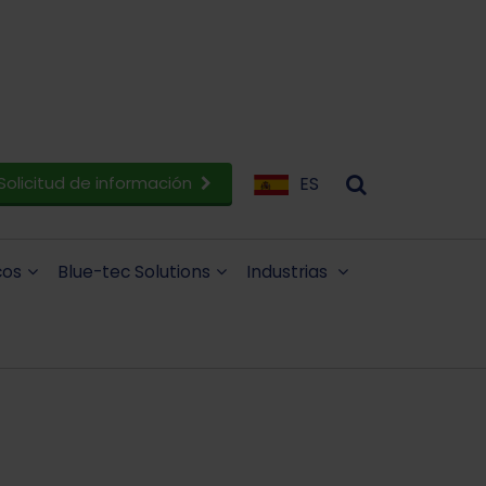
Solicitud de información
ES
cos
Blue-tec Solutions
Industrias