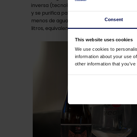
inversa (tecnología avanzada de filtración q
y se purifica para poder utilizarla nuevam
Consent
menos de agua subterránea, lo que supone 
litros, equivalente a 18 piscinas olímpicas.”
This website uses cookies
We use cookies to personalis
information about your use of
other information that you’ve