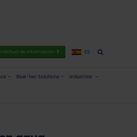
Solicitud de información
ES
cos
Blue-tec Solutions
Industrias