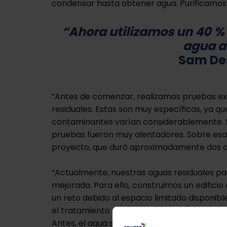
condensar hasta obtener agua. Purificamos 
“Ahora utilizamos un 40 %
agua al
Sam De
“Antes de comenzar, realizamos pruebas ex
residuales. Estas son muy específicas, ya q
contaminantes varían considerablemente. Si
pruebas fueron muy alentadores. Sobre esa
proyecto, que duró aproximadamente dos añ
“Actualmente, nuestras aguas residuales pa
mejorada. Para ello, construimos un edifici
un reto debido al espacio limitado disponibl
el tratamiento de agua existente (pretratam
Antes, el agua se vertía al arroyo. Ahora, p