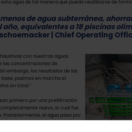
esta agua de tal manera que pueda reutilizarse de forma 
 menos de agua subterránea, ahorran
 año, equivalentes a 18 piscinas olí
schoemacker
| Chief Operating Offi
haustivas con nuestras aguas
ue las concentraciones de
n embargo, los resultados de las
 base, pusimos en marcha el
os en total.”
san primero por una prefiltración
o completamente nuevo, lo cual fue
e. Posteriormente, el agua pasa por
iento y tratamiento biológico).
asa a la nueva planta de ósmosis