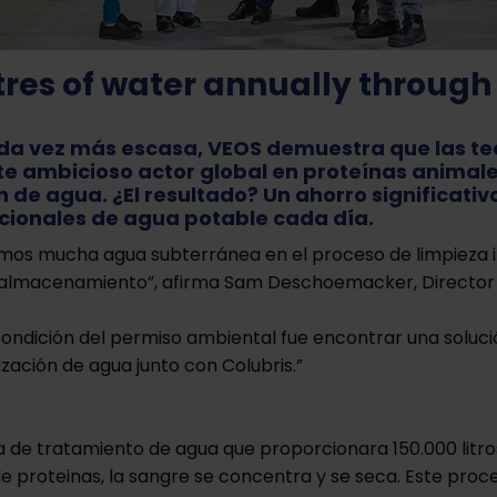
itres of water annually through
ada vez más escasa, VEOS demuestra que las te
ste ambicioso actor global en proteínas animale
n de agua. ¿El resultado? Un ahorro significativ
dicionales de agua potable cada día.
zamos mucha agua subterránea en el proceso de limpieza in 
de almacenamiento”, afirma Sam Deschoemacker, Directo
ondición del permiso ambiental fue encontrar una soluci
zación de agua junto con Colubris.”
ta de tratamiento de agua que proporcionara 150.000 litro
e proteinas, la sangre se concentra y se seca. Este pro