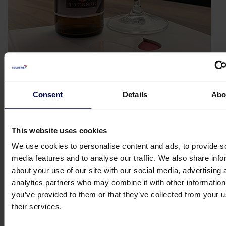
Einen Schritt voraus bleiben
„Die neue Anlage, in die wir 2 Millionen Euro
Consent
Details
Abo
investiert haben, ist umfassend, und wir lernen
täglich aus unseren Erfahrungen. Wir haben eine
This website uses cookies
Benutzeroberfläche entwickelt, die wichtige
Parameter visualisiert, sodass wir den Prozess
We use cookies to personalise content and ads, to provide s
genau überwachen können. Diese Oberfläche ist
media features and to analyse our traffic. We also share info
mit der klassischen Wasseraufbereitung
about your use of our site with our social media, advertising 
verknüpft, um einen konstanten Wasserfluss für
analytics partners who may combine it with other information
unsere Produktion sicherzustellen, der den
you’ve provided to them or that they’ve collected from your u
Umweltgenehmigungen entspricht. Darüber
their services.
sprechen wir auch regelmäßig mit den Experten