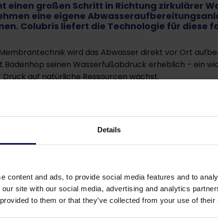
 einen großen Schritt in Richtung zirkulärer W
nehmen eine eigene Abwasseraufbereitungsanlag
. Colubris liefert die Technologie für diese fo
Membrantechnik wird das Abwasser direkt vor Ort aufbere
 Badenhop seinen Wasserfußabdruck erheblich – ein wichtig
Druck auf natürliche Ressourcen wächst.
ltigkeitsstrategie, in deren Rahmen auch stark in Solarene
onnen. Durch die lokale Aufbereitung und Wiederverwen
e Zukunftsfähigkeit seiner Produktion.
Details
 und darauf, mit unserer Technologie nachhaltige Lösungen
e content and ads, to provide social media features and to analy
 our site with our social media, advertising and analytics partn
 provided to them or that they’ve collected from your use of their