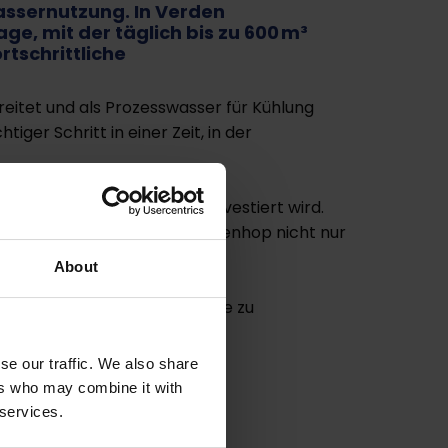
assernutzung. In Verden
e, mit der täglich bis zu 600 m³
rtschrittliche
itet und als Prozesswasser für Kühlung
er Schritt in einer Zeit, in der
rgie und Energieeffizienz investiert wird.
dung von Abwasser senkt Badenhop nicht nur
About
 in der Lebensmittelindustrie zu
se our traffic. We also share
ers who may combine it with
 services.