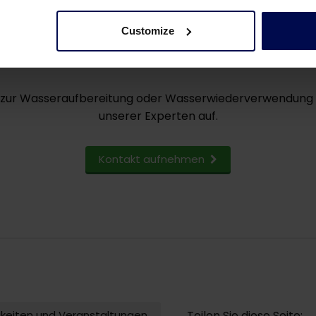
Customize
Möchten Sie mehr wisse
 zur Wasseraufbereitung oder Wasserwiederverwendung 
unserer Experten auf.
Kontakt aufnehmen
gkeiten und Veranstaltungen
Teilen Sie diese Seite: